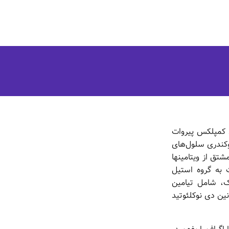
گلیکولیز گلوکز وسایرقندها، به استیل کوآ و۲ CO توسط کمپلکس پیروات
وکندری سلول‌های
شتق از ویتامینها
ت به گروه استیل
یک، شامل تیامین
کوآنزیم آ(COA)، نیکوتین آمید آدنین دی نوکلئوتید