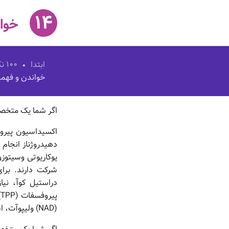
۱۴
خوان
ابتدا
۱۰۰ نکته بیشتر که هر طراح باید درباره افراد بداند
خواندن و فهم
اگر شما یک متخصص
دهیدروژناز انجام
یوکاریوتی وسیتوزو
شرکت دارند. برا
دراستیل کوآ، نی
(NAD) ولیپوآت، است.